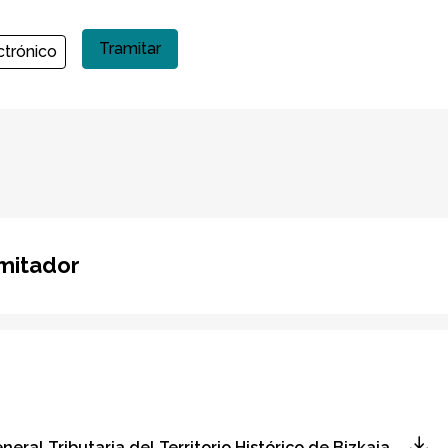
Tramitar
ctrónico
mitador
ral Tributaria del Territorio Histórico de Bizkaia.