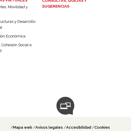
AS VIRTUALES
CONSULTAS, QUEJAS Y
SUGERENCIAS
tes, Movilidad y
ructuras y Desarrollo
al
ión Económica
 Cohesión Social e
d
Acceso remoto
Mapa web
Avisos legales
Accesibilidad
Cookies