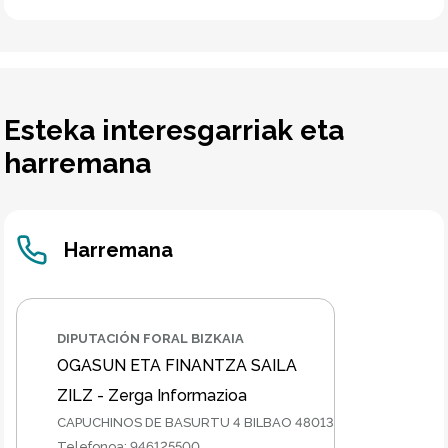
Esteka interesgarriak eta
harremana
Harremana
DIPUTACIÓN FORAL BIZKAIA
OGASUN ETA FINANTZA SAILA
ZILZ - Zerga Informazioa
CAPUCHINOS DE BASURTU 4 BILBAO 48013
Telefonoa
:
946125500