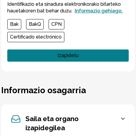
Identifikazio eta sinadura elektronikorako bitarteko
hauetakoren bat behar duzu.
Informazio gehiago.
Bak
BakQ
CPN
Certificado electrónico
Izapidetu
Informazio osagarria
Saila eta organo
izapidegilea