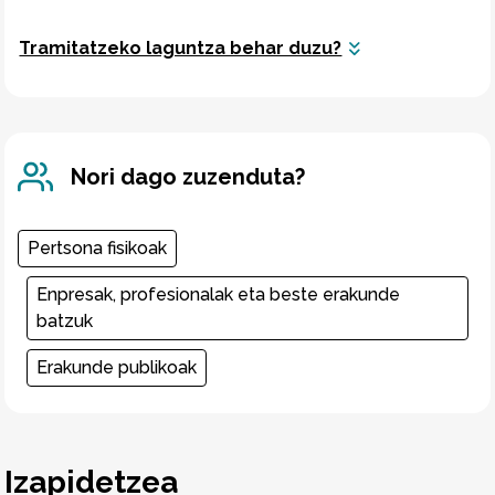
Tramitatzeko laguntza behar duzu?
Nori dago zuzenduta?
Pertsona fisikoak
Enpresak, profesionalak eta beste erakunde
batzuk
Erakunde publikoak
Izapidetzea