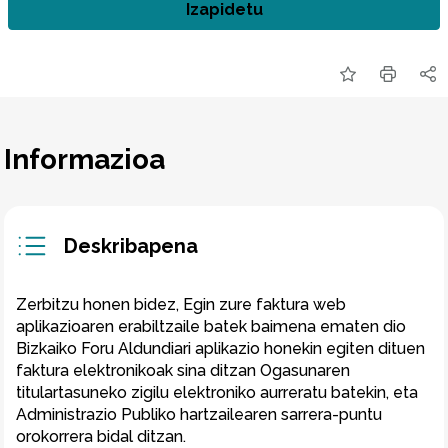
Izapidetu
Informazioa
Deskribapena
Zerbitzu honen bidez, Egin zure faktura web 
aplikazioaren erabiltzaile batek baimena ematen dio 
Bizkaiko Foru Aldundiari aplikazio honekin egiten dituen 
faktura elektronikoak sina ditzan Ogasunaren 
titulartasuneko zigilu elektroniko aurreratu batekin, eta 
Administrazio Publiko hartzailearen sarrera-puntu 
orokorrera bidal ditzan.