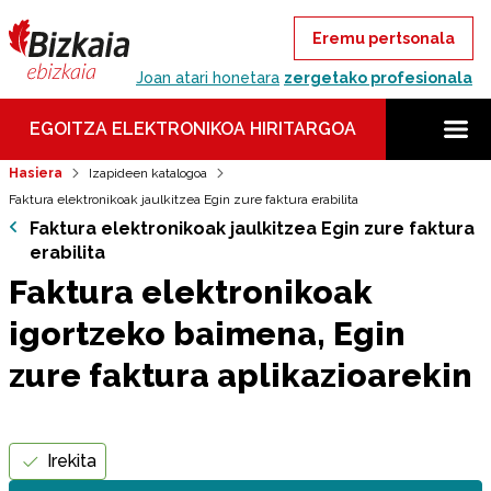
Eremu pertsonala
Joan atari honetara
zergetako profesionala
EGOITZA ELEKTRONIKOA HIRITARGOA
Hasiera
Izapideen katalogoa
Faktura elektronikoak jaulkitzea Egin zure faktura erabilita
Faktura elektronikoak jaulkitzea Egin zure faktura
erabilita
Faktura elektronikoak
igortzeko baimena, Egin
zure faktura aplikazioarekin
Irekita