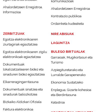
komunikazioak
Ahalordetzeen Erregistroa.
Ahalordetzeen Erregistroa
Informazioa
Kontratazio publikoa
Ordainketa kudeaketa
ZERBITZUAK
NIRE ABISUAK
Egoitza elektronikoaren
LAGUNTZA
ziurtagiriak egiaztatzea
BULEGO BIRTUALAK
Egoitza elektronikoaren zigilu
elektronikoak egiaztatzea
Garraioak, Mugikortasun eta
Turismo
Dokumentuak
lokalizatzailearen bidez eta
Azpiegituretarako eta
sinaduren bidez egiaztatzea
Lurralde Garapenerako
Elkarreragingarritasuna
Ekonomia Sustatzeko
Dokumentuak sinatzea eta
Enplegua, Gizarte kohesioa
sinadurak baliozkotzea
eta Berdintasuna
Bizkaiko Aldizkari Ofiziala
Katastroa
Faktura elektronikoa