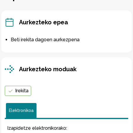
Aurkezteko epea
Beti irekita dagoen aurkezpena
Aurkezteko moduak
Irekita
Elektronikoa
Izapidetze elektronikorako
: