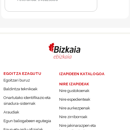
EGOITZA EZAGUTU
IZAPIDEEN KATALOGOA
Egoitzari buruz
NIRE IZAPIDEAK
Baldintza teknikoak
Nire gustokoenak
Onartutako identifikazio eta
Nire espedienteak
sinadura-sistemak
Nire aurkezpenak
Araudiak
Nire zirriborroak
Egun baliogabeen egutegia
Nire jakinarazpen eta
Egun eta ordu ofizialak