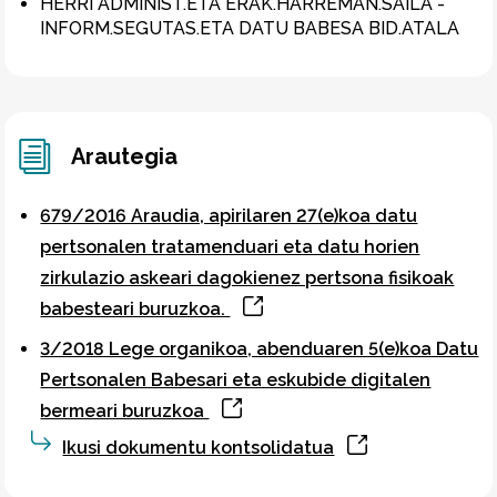
HERRI ADMINIST.ETA ERAK.HARREMAN.SAILA -
INFORM.SEGUTAS.ETA DATU BABESA BID.ATALA
Arautegia
679/2016 Araudia, apirilaren 27(e)koa datu
pertsonalen tratamenduari eta datu horien
zirkulazio askeari dagokienez pertsona fisikoak
babesteari buruzkoa.
3/2018 Lege organikoa, abenduaren 5(e)koa Datu
Pertsonalen Babesari eta eskubide digitalen
bermeari buruzkoa
Ikusi dokumentu kontsolidatua