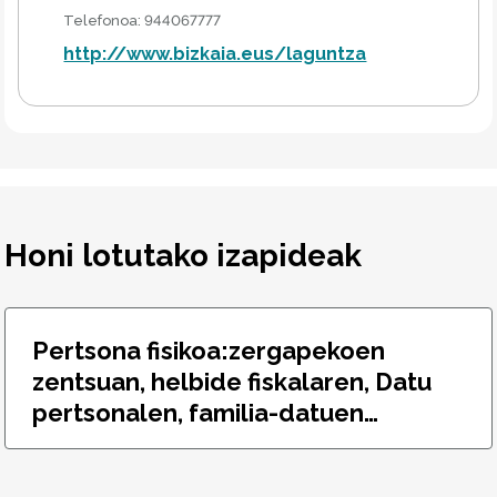
Telefonoa
:
944067777
http://www.bizkaia.eus/laguntza
Honi lotutako izapideak
Pertsona fisikoa:zergapekoen
zentsuan, helbide fiskalaren, Datu
pertsonalen, familia-datuen
aldaketa