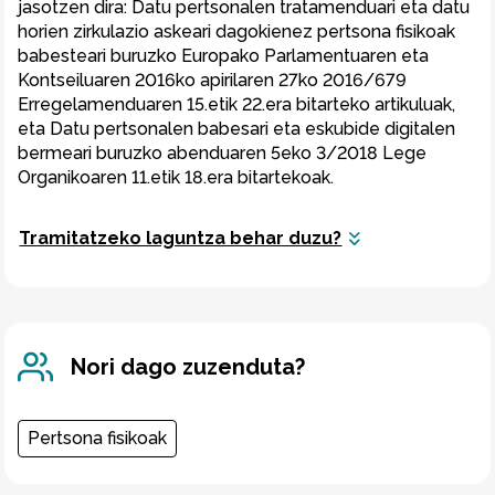
jasotzen dira: Datu pertsonalen tratamenduari eta datu 
horien zirkulazio askeari dagokienez pertsona fisikoak 
babesteari buruzko Europako Parlamentuaren eta 
Kontseiluaren 2016ko apirilaren 27ko 2016/679 
Erregelamenduaren 15.etik 22.era bitarteko artikuluak, 
eta Datu pertsonalen babesari eta eskubide digitalen 
bermeari buruzko abenduaren 5eko 3/2018 Lege 
Organikoaren 11.etik 18.era bitartekoak.
Tramitatzeko laguntza behar duzu?
Nori dago zuzenduta?
Pertsona fisikoak