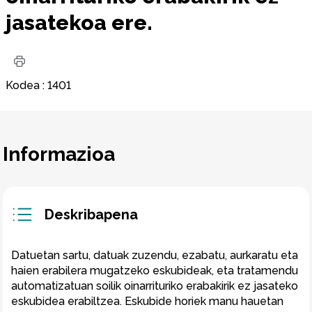
jasatekoa ere.
Kodea
:
1401
Informazioa
Deskribapena
Datuetan sartu, datuak zuzendu, ezabatu, aurkaratu eta 
haien erabilera mugatzeko eskubideak, eta tratamendu 
automatizatuan soilik oinarrituriko erabakirik ez jasateko 
eskubidea erabiltzea. Eskubide horiek manu hauetan 