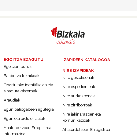
EGOITZA EZAGUTU
IZAPIDEEN KATALOGOA
Egoitzari buruz
NIRE IZAPIDEAK
Baldintza teknikoak
Nire gustokoenak
Onartutako identifikazio eta
Nire espedienteak
sinadura-sistemak
Nire aurkezpenak
Araudiak
Nire zirriborroak
Egun baliogabeen egutegia
Nire jakinarazpen eta
Egun eta ordu ofizialak
komunikazioak
Ahalordetzeen Erregistroa.
Ahalordetzeen Erregistroa
Informazioa