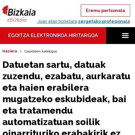
Eremu pertsonala
Joan atari honetara
zergetako profesionala
EGOITZA ELEKTRONIKOA HIRITARGOA
Hasiera
Izapideen katalogoa
Datuetan sartu, datuak
zuzendu, ezabatu, aurkaratu
eta haien erabilera
mugatzeko eskubideak, bai
eta tratamendu
automatizatuan soilik
oinarrituriko erabakirik ez