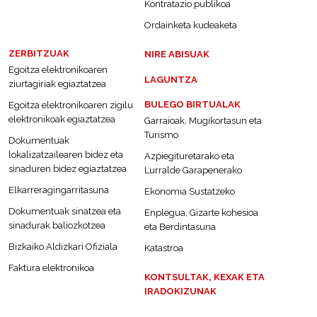
Kontratazio publikoa
Ordainketa kudeaketa
ZERBITZUAK
NIRE ABISUAK
Egoitza elektronikoaren
LAGUNTZA
ziurtagiriak egiaztatzea
BULEGO BIRTUALAK
Egoitza elektronikoaren zigilu
elektronikoak egiaztatzea
Garraioak, Mugikortasun eta
Turismo
Dokumentuak
lokalizatzailearen bidez eta
Azpiegituretarako eta
sinaduren bidez egiaztatzea
Lurralde Garapenerako
Elkarreragingarritasuna
Ekonomia Sustatzeko
Dokumentuak sinatzea eta
Enplegua, Gizarte kohesioa
sinadurak baliozkotzea
eta Berdintasuna
Bizkaiko Aldizkari Ofiziala
Katastroa
Faktura elektronikoa
KONTSULTAK, KEXAK ETA
IRADOKIZUNAK