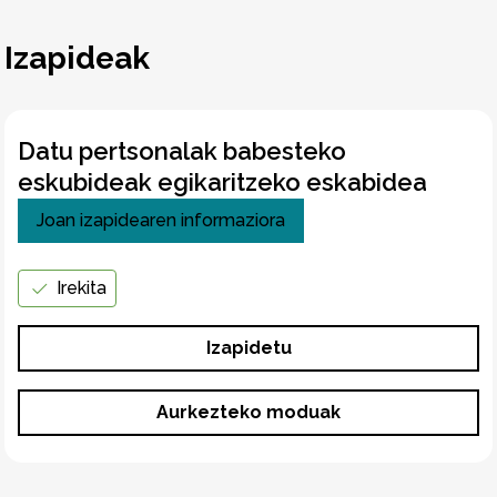
Izapideak
Datu pertsonalak babesteko
eskubideak egikaritzeko eskabidea
Joan izapidearen informaziora
Irekita
Izapidetu
Aurkezteko moduak