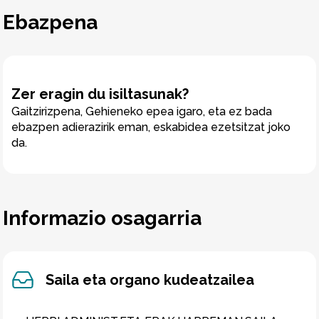
Ebazpena
Zer eragin du isiltasunak?
Gaitzirizpena, Gehieneko epea igaro, eta ez bada
ebazpen adierazirik eman, eskabidea ezetsitzat joko
da.
Informazio osagarria
Saila eta organo kudeatzailea